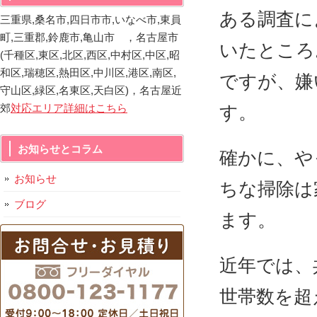
ある調査に
三重県,桑名市,四日市市,いなべ市,東員
町,三重郡,鈴鹿市,亀山市 ，名古屋市
いたところ
(千種区,東区,北区,西区,中村区,中区,昭
和区,瑞穂区,熱田区,中川区,港区,南区,
ですが、嫌
守山区,緑区,名東区,天白区)，名古屋近
郊
対応エリア詳細はこちら
す。
お知らせとコラム
確かに、や
お知らせ
ちな掃除は
ブログ
ます。
近年では、
世帯数を超