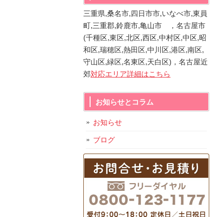
三重県,桑名市,四日市市,いなべ市,東員
町,三重郡,鈴鹿市,亀山市 ，名古屋市
(千種区,東区,北区,西区,中村区,中区,昭
和区,瑞穂区,熱田区,中川区,港区,南区,
守山区,緑区,名東区,天白区)，名古屋近
郊
対応エリア詳細はこちら
お知らせとコラム
お知らせ
ブログ