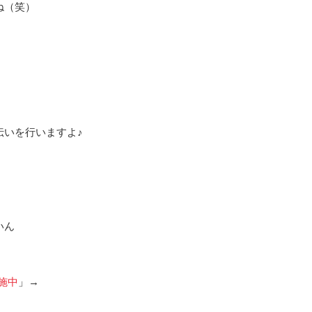
ね（笑）
伝いを行いますよ♪
いん
施中
」→