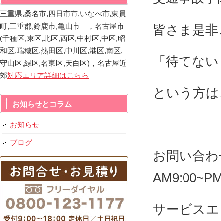
三重県,桑名市,四日市市,いなべ市,東員
町,三重郡,鈴鹿市,亀山市 ，名古屋市
皆さま是非
(千種区,東区,北区,西区,中村区,中区,昭
和区,瑞穂区,熱田区,中川区,港区,南区,
「待てない
守山区,緑区,名東区,天白区)，名古屋近
郊
対応エリア詳細はこちら
という方は
お知らせとコラム
お知らせ
ブログ
お問い合わ
AM9:00~
サービスエ